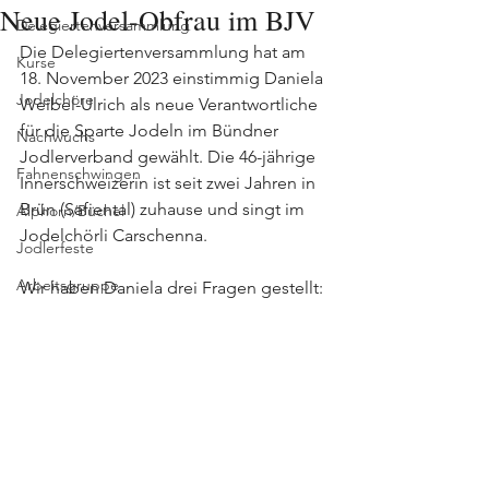
Neue Jodel-Obfrau im BJV
Delegiertenversammlung
Die Delegiertenversammlung hat am 
Kurse
18. November 2023 einstimmig Daniela 
Jodelchöre
Weibel-Ulrich als neue Verantwortliche 
für die Sparte Jodeln im Bündner 
Nachwuchs
Jodlerverband gewählt. Die 46-jährige 
Fahnenschwingen
Innerschweizerin ist seit zwei Jahren in 
Brün (Safiental) zuhause und singt im 
Alphorn/Büchel
Jodelchörli Carschenna. 
Jodlerfeste
Arbeitsgruppe
Wir haben Daniela drei Fragen gestellt: