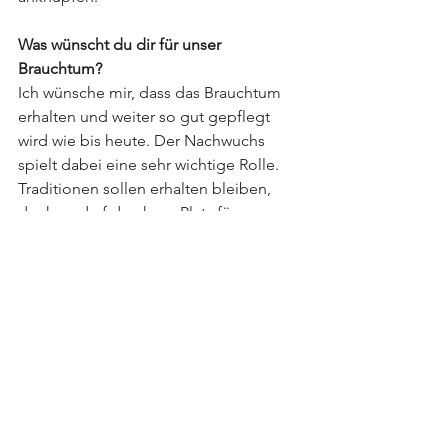
Was wünscht du dir für unser 
Brauchtum?
Ich wünsche mir, dass das Brauchtum 
erhalten und weiter so gut gepflegt 
wird wie bis heute. Der Nachwuchs 
spielt dabei eine sehr wichtige Rolle. 
Traditionen sollen erhalten bleiben, 
doch es darf durchaus Platz für 
modernes haben. 
Delegiertenversammlung
Alle ansehen
Aktuelle Beiträge