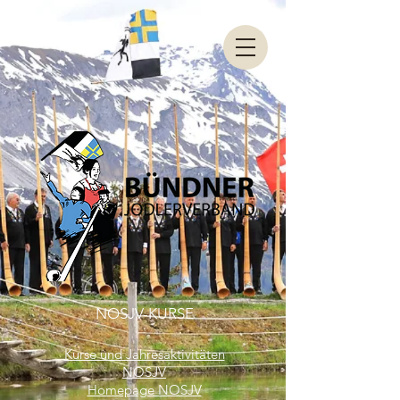
NOSJV-KURSE
Kurse und Jahresaktivitäten
NOSJV
Homepage NOSJV