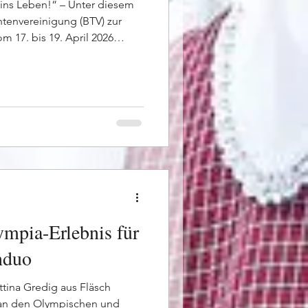
 ins Leben!“ – Unter diesem
htenvereinigung (BTV) zur
m 17. bis 19. April 2026
rse für saubere, intakte
ndes Zubehör statt. Annahme
l 2026: 11.00–18.00 Uhr
ril 2026 an verschiedenen
ngszeiten der Börse Samstag,
hr Sonntag, 19. Apr
mpia-Erlebnis für
nduo
ttina Gredig aus Fläsch
 an den Olympischen und