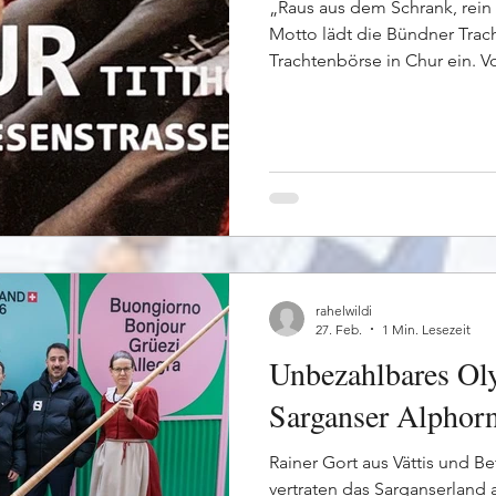
„Raus aus dem Schrank, rein
Motto lädt die Bündner Trac
Trachtenbörse in Chur ein. Vo
findet im Titthof Chur die Bö
Bündner Trachten und passe
der Trachten Freitag, 17. Apri
Vorzeitige Annahme ab 6. Ap
Standorten im Kanton Öffnu
18. April 2026: 10.00–18.00 U
rahelwildi
27. Feb.
1 Min. Lesezeit
Unbezahlbares Oly
Sarganser Alphor
Rainer Gort aus Vättis und Be
vertraten das Sarganserland