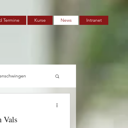
d Termine
Kurse
News
Intranet
enschwingen
n Vals