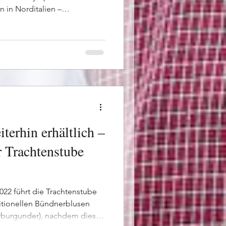
 in Norditalien –
o der Formation Heidiland
tzerland» in Mailand und
eiteren Mitwirkenden für
Neben Konzerten und
 Jodlern und
e auch Workshops, bei denen
 erste A
terhin erhältlich –
r Trachtenstube
022 führt die Trachtenstube
ditionellen Bündnerblusen
rburgunder), nachdem diese