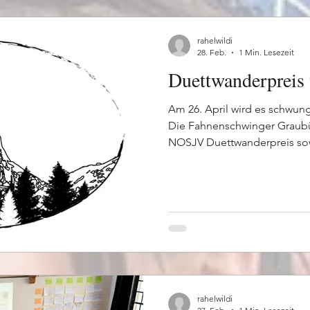
Einlasskonzept umgesetzt: Pr
rahelwildi
28. Feb.
1 Min. Lesezeit
Duettwanderpreis 
Am 26. April wird es schwungv
Die Fahnenschwinger Graubü
NOSJV Duettwanderpreis sow
Startschuss für die Vorträge 
Duettwanderpreis sind Zusc
herzlich willkommen – vorb
lohnt sich! Im Anschluss beg
verschiedenen Gruppen. Dabe
euch das Fahnenschwingen z
rahelwildi