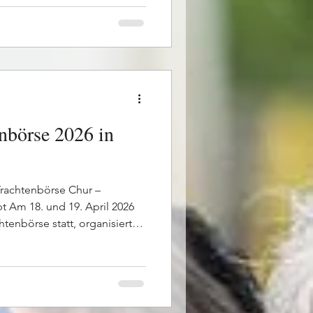
unehmen. Die
rden von den teilnehmenden
truktiv und praxisnah
nputs bieten den
lle Grundl
nbörse 2026 in
 Trachtenbörse Chur –
 Am 18. und 19. April 2026
htenbörse statt, organisiert
Zusammenarbeit mit der
ünden. Besonders am
rang sehr gross – zahlreiche
legenheit, passende Trachten
mals wurde ein angepasstes