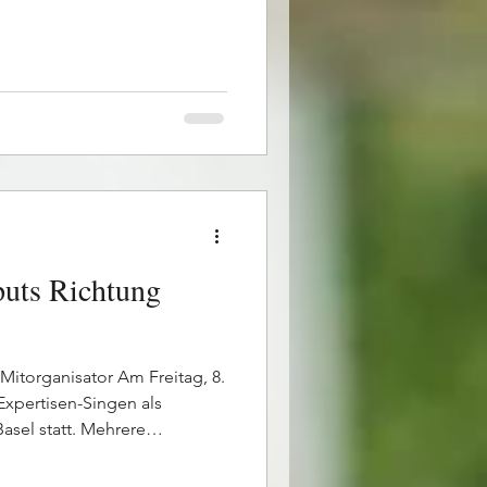
tung von Heinz Girschweiler.
en und charmanten Art
menden von der ersten Minute
s Tages vermittelte er viele
en rund ums Singen.
, Ausdruck und Chorgesang
puts Richtung
- Mitorganisator Am Freitag, 8.
Expertisen-Singen als
asel statt. Mehrere
egenheit, ihre Wettvorträge
n und wertvolle