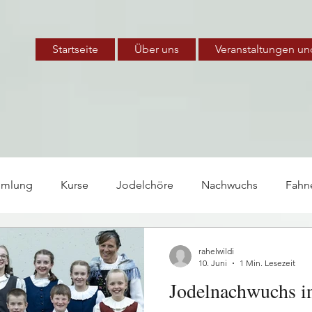
Startseite
Über uns
Veranstaltungen un
mmlung
Kurse
Jodelchöre
Nachwuchs
Fahn
te
Arbeitsgruppe
rahelwildi
10. Juni
1 Min. Lesezeit
Jodelnachwuchs i