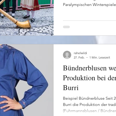
Paralympischen Winterspielen
musikalisch. Das Alphorndu
eröffnete das «House of Swi
sorgte dort gemeinsam mit w
Schweizer Klangtradition. 
musikalischen Auftritten mit
Fahnenschwingern gaben si
Besucherinnen und Besucher
rahelwildi
27. Feb.
1 Min. Lesezeit
Bündnerblusen wei
Produktion bei de
Burri
Beispiel Bündnerbluse Seit 2
Burri die Produktion der tra
(Fuhrmannsblusen / Bündne