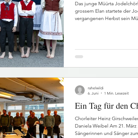
Das junge Müürta Jodelchörl
grossem Elan startete der Jod
vergangenen Herbst sein Müü
bedeutet im Valser Dialekt 
standen im Mittelpunkt eine
Chorjahres. Die Resonanz wa
2 Buben fanden den Weg ins
brachten von Anfang an viel
Jodeln mit. Bereits in den e
gemeinsam mehrere L
rahelwildi
6. Juni
1 Min. Lesezeit
Ein Tag für den C
Chorleiter Heinz Girschweil
Daniela Weibel Am 21. März 2
Sängerinnen und Sänger zu