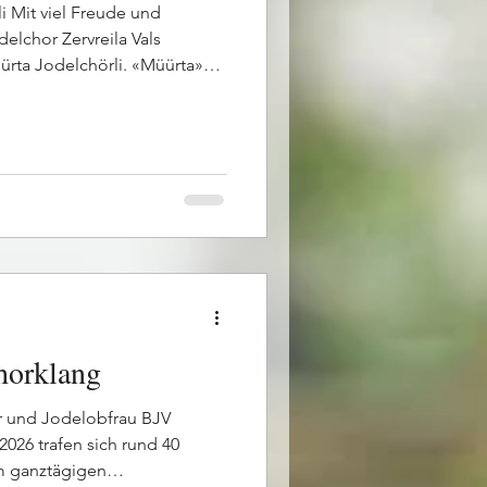
i Mit viel Freude und
elchor Zervreila Vals
rta Jodelchörli. «Müürta»
Kinder – und genau diese
s gelungenen ersten
r erfreulich: 14 Mädchen und
 neue Jodelchörli und
 Begeisterung fürs Singen und
rsten Proben wurden
horklang
er und Jodelobfrau BJV
026 trafen sich rund 40
m ganztägigen