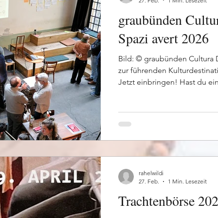
27. Feb.
1 Min. Lesezeit
graubünden Cultu
Spazi avert 2026
Bild: © graubünden Cultura
zur führenden Kulturdestina
Jetzt einbringen! Hast du ei
Tourismus verbindet, aber dir
Umsetzung? Oder möchtest d
sich Graubünden als Kulturde
März 2026 lädt graubünden C
nach Chur ein. Es ist der Star
Jahresprogramm: Hier treffen
rahelwildi
27. Feb.
1 Min. Lesezeit
Trachtenbörse 202