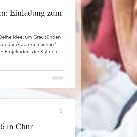
ra: Einladung zum
 Deine Idee, um Graubünden
tion der Alpen zu machen?
ne Projektidee, die Kultur und
 fehlen die Partner für die
u einfach mitreden, wohin
stination entwickelt? Am 5.
ultura zum «Spazi avert 2026»
tschuss für das
 sich Kultur- und..
6 in Chur