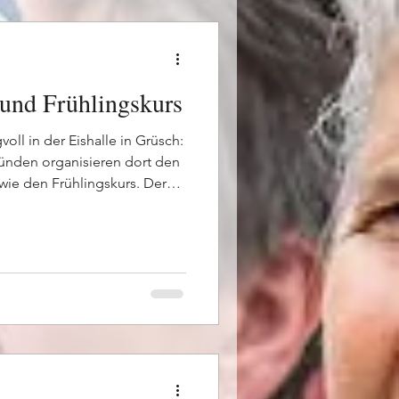
o Verkäuferin wurde jeweils
und Frühlingskurs
oll in der Eishalle in Grüsch:
nden organisieren dort den
ie den Frühlingskurs. Der
fällt um 9.00 Uhr. Zum
hauerinnen und Zuschauer
eikommen und mitfiebern
innt der Frühlingskurs mit
i habt ihr die Gelegenheit,
eigen zu lassen und selbst