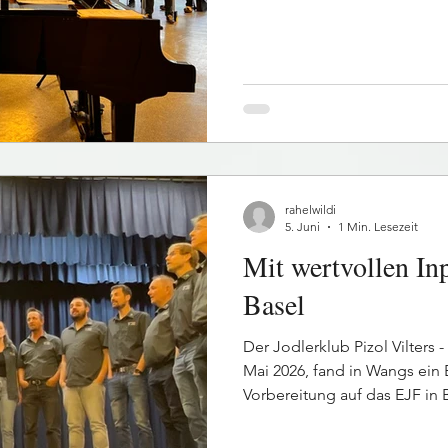
Chorsängerkurs unter der Lei
Mit seiner wunderbar witzig
verstand er es, die Teilneh
an zu begeistern. Im Laufe de
wertvolle Tipps und Technik
Atemführung, Klangbildung
wurden auf abwechslun
rahelwildi
5. Juni
1 Min. Lesezeit
Mit wertvollen In
Basel
Der Jodlerklub Pizol Vilters 
Mai 2026, fand in Wangs ein 
Vorbereitung auf das EJF in B
Formationen nutzten die Gel
vor einer Jury zu präsentiere