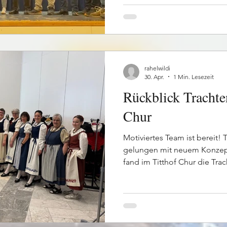
Rückmeldungen entgegenz
Rückmeldungen der Jury wu
Klubs als sehr hilfreich, kons
empfunden. Die konkreten I
Formationen nun eine wertvo
rahelwildi
30. Apr.
1 Min. Lesezeit
Rückblick Trachte
Chur
Motiviertes Team ist bereit!
gelungen mit neuem Konzept
fand im Titthof Chur die Trac
von Nadine Farrér-Ritter in 
Trachtenvereinigung Graub
Samstag war der Besucherand
Interessierte nutzten die Ge
und Zubehör zu finden. Erst