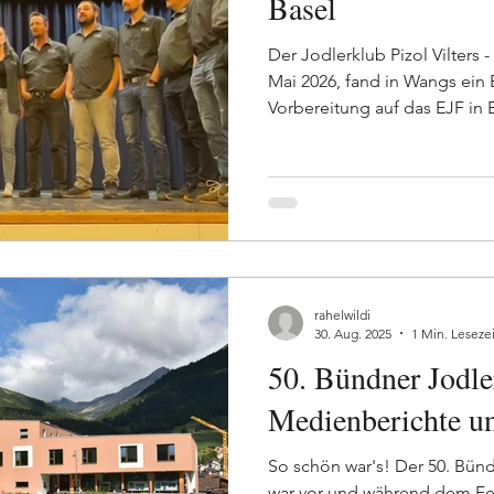
Basel
Der Jodlerklub Pizol Vilters 
Mai 2026, fand in Wangs ein 
Vorbereitung auf das EJF in B
Formationen nutzten die Gel
vor einer Jury zu präsentiere
Rückmeldungen entgegenz
Rückmeldungen der Jury wu
Klubs als sehr hilfreich, kons
empfunden. Die konkreten I
Formationen nun eine wertvo
rahelwildi
30. Aug. 2025
1 Min. Lesezei
50. Bündner Jodle
Medienberichte u
So schön war's! Der 50. Bün
war vor und während dem Fes