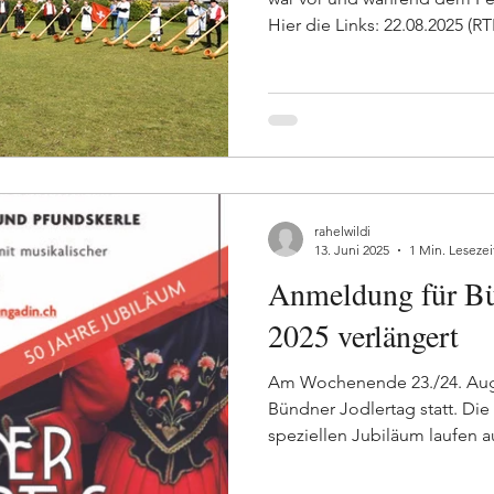
Hier die Links: 22.08.2025 (R
Nachrichten Telesguard mit 
Kinderjodelchor 25.08.2025 (
Begleitung von OK-Präsident
Radiobeitrag aus den Nachrich
und Karin Niederberger 25.08
Youtube): Engadiner Post: K
Bildergalerie
rahelwildi
13. Juni 2025
1 Min. Lesezei
Anmeldung für Bü
2025 verlängert
Am Wochenende 23./24. Augu
Bündner Jodlertag statt. Di
speziellen Jubiläum laufen au