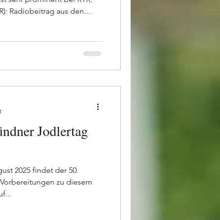
TR): Radiobeitrag aus den
Beitrag zum Projekt
RTR): Telesguard mit
in Stefanie Thöny
ten mit Interview Mario Filli
.2025 (Engadiner Post auf
urzer Zusammenschnitt
t
ndner Jodlertag
st 2025 findet der 50.
e Vorbereitungen zu diesem
f...