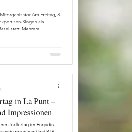
- Mitorganisator Am Freitag, 8.
Expertisen-Singen als
asel statt. Mehrere
egenheit, ihre Wettvorträge
n und wertvolle
unehmen. Die
rden von den teilnehmenden
truktiv und praxisnah
nputs bieten den
lle Grundl
t
rtag in La Punt –
nd Impressionen
dner Jodlertag im Engadin
t sehr prominent bei RTR.