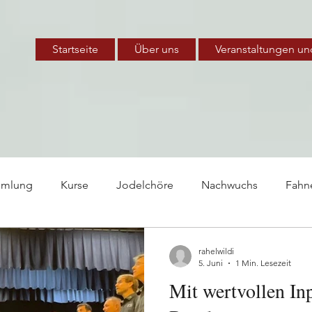
Startseite
Über uns
Veranstaltungen un
mmlung
Kurse
Jodelchöre
Nachwuchs
Fahn
te
Arbeitsgruppe
rahelwildi
5. Juni
1 Min. Lesezeit
Mit wertvollen In