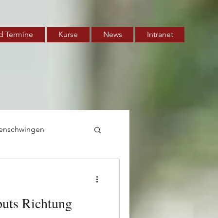
d Termine
Kurse
News
Intranet
enschwingen
puts Richtung