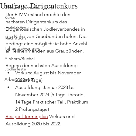
Umfrage Dirigentenkurs
Delegiertenversammlung
Der BJV-Vorstand möchte den 
Kurse
nächsten Dirigentenkurs des 
Jodelchöre
Eidgenössischen Jodlerverbandes in 
die Nähe von Graubünden holen. Dies 
Nachwuchs
bedingt eine möglichste hohe Anzahl 
Fahnenschwingen
an Teilnehmenden aus Graubünden. 
Alphorn/Büchel
Beginn der nächsten Ausbildung:
Jodlerfeste
Vorkurs: August bis November 
Arbeitsgruppe
2022 (3 Tage)
Ausbildung: Januar 2023 bis 
November 2024 (6 Tage Theorie, 
14 Tage Praktischer Teil, Praktikum, 
2 Prüfungstage)
Beispiel Terminplan
 Vorkurs und 
Ausbildung 2020 bis 2022.