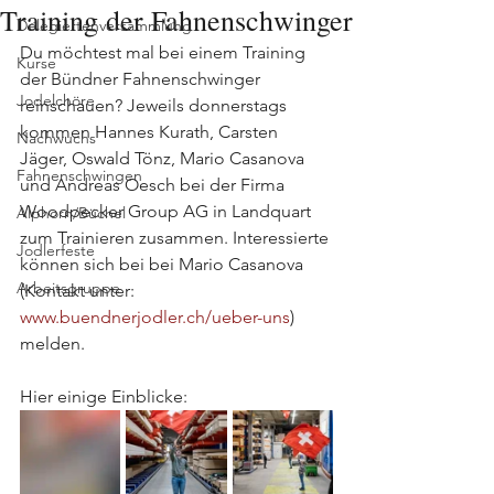
Training der Fahnenschwinger
Delegiertenversammlung
Du möchtest mal bei einem Training 
Kurse
der Bündner Fahnenschwinger 
Jodelchöre
reinschauen? Jeweils donnerstags 
kommen Hannes Kurath, Carsten 
Nachwuchs
Jäger, Oswald Tönz, Mario Casanova 
Fahnenschwingen
und Andreas Oesch bei der Firma 
Woodpecker Group AG in Landquart 
Alphorn/Büchel
zum Trainieren zusammen. Interessierte 
Jodlerfeste
können sich bei bei Mario Casanova 
Arbeitsgruppe
(Kontakt unter: 
www.buendnerjodler.ch/ueber-uns
) 
melden.
Hier einige Einblicke: