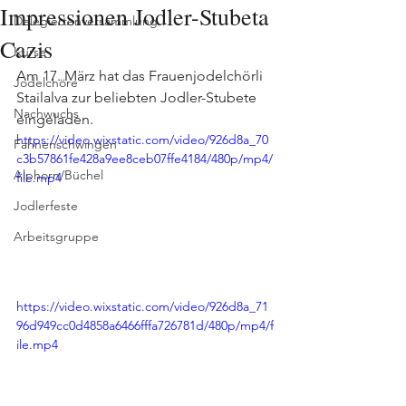
Impressionen Jodler-Stubeta
Delegiertenversammlung
Cazis
Kurse
Am 17. März hat das Frauenjodelchörli 
Jodelchöre
Stailalva zur beliebten Jodler-Stubete 
Nachwuchs
eingeladen. 
https://video.wixstatic.com/video/926d8a_70
Fahnenschwingen
c3b57861fe428a9ee8ceb07ffe4184/480p/mp4/
Alphorn/Büchel
file.mp4
Jodlerfeste
Arbeitsgruppe
https://video.wixstatic.com/video/926d8a_71
96d949cc0d4858a6466fffa726781d/480p/mp4/f
ile.mp4