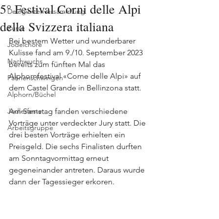
5° Festival Corni delle Alpi
Delegiertenversammlung
della Svizzera italiana
Kurse
Bei bestem Wetter und wunderbarer 
Jodelchöre
Kulisse fand am 9./10. September 2023 
Nachwuchs
bereits zum fünften Mal das 
Alphornfestival «Corne delle Alpi» auf 
Fahnenschwingen
dem Castel Grande in Bellinzona statt.
Alphorn/Büchel
Jodlerfeste
Am Samstag fanden verschiedene 
Vorträge unter verdeckter Jury statt. Die 
Arbeitsgruppe
drei besten Vorträge erhielten ein 
Preisgeld. Die sechs Finalisten durften 
am Sonntagvormittag erneut 
gegeneinander antreten. Daraus wurde 
dann der Tagessieger erkoren.