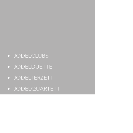
JODELCLUBS
JODELDUETTE
JODELTERZETT
JODELQUARTETT
EINZELJODLER
ALPHORNBLÄSER
FAHNENSCHWINGER
AKKORDEONBEGLEITER