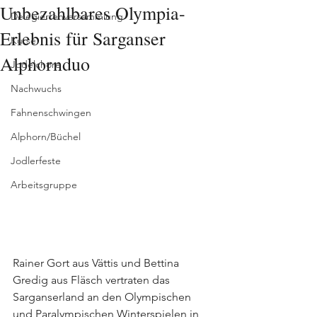
Unbezahlbares Olympia-
Delegiertenversammlung
Erlebnis für Sarganser
Kurse
Alphornduo
Jodelchöre
Nachwuchs
Fahnenschwingen
Alphorn/Büchel
Jodlerfeste
Arbeitsgruppe
Rainer Gort aus Vättis und Bettina 
Gredig aus Fläsch vertraten das 
Sarganserland an den Olympischen 
und Paralympischen Winterspielen in 