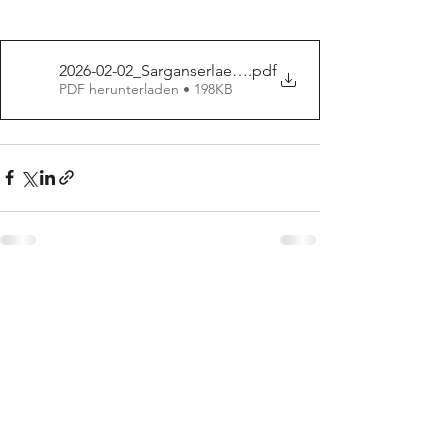
2026-02-02_Sarganserlaender_Seite_3
.pdf
PDF herunterladen • 198KB
Alle ansehen
Aktuelle Beiträge