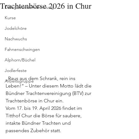
Trachtenbörse 2026 in Chur
Delegiertenversammlung
Kurse
Jodelchöre
Nachwuchs
Fahnenschwingen
Alphorn/Büchel
Jodlerfeste
„Raus aus dem Schrank, rein ins 
Arbeitsgruppe
Leben!“ – Unter diesem Motto lädt die 
Bündner Trachtenvereinigung (BTV) zur 
Trachtenbörse in Chur ein.
Vom 17. bis 19. April 2026 findet im 
Titthof Chur die Börse für saubere, 
intakte Bündner Trachten und 
passendes Zubehör statt.