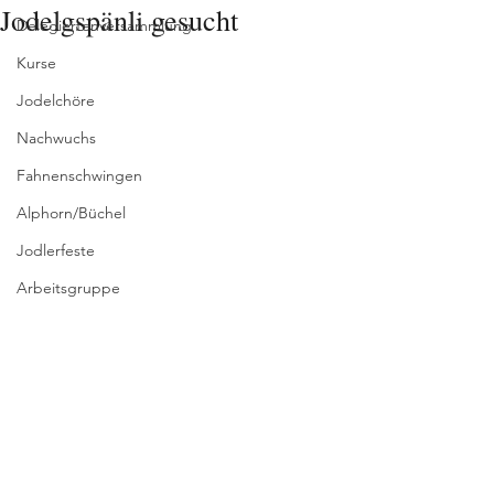
Jodelgspänli gesucht
Delegiertenversammlung
Kurse
Jodelchöre
Nachwuchs
Fahnenschwingen
Alphorn/Büchel
Jodlerfeste
Arbeitsgruppe