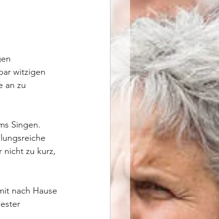
gen 
ar witzigen 
 an zu 
ms Singen. 
lungsreiche 
nicht zu kurz, 
mit nach Hause 
ester 