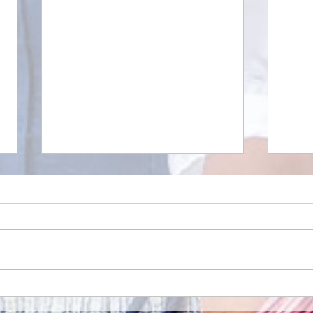
Medienberichte über BJV-
Kurse
Jodelkurs
Neue