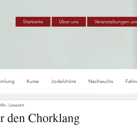
Startseite
Über uns
Veranstaltungen un
mmlung
Kurse
Jodelchöre
Nachwuchs
Fahn
Min. Lesezeit
te
Arbeitsgruppe
ür den Chorklang