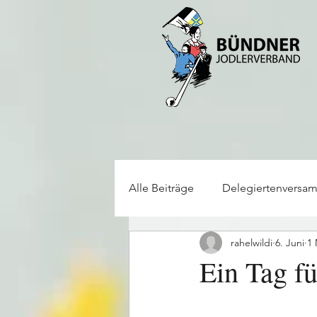
Alle Beiträge
Delegiertenversa
rahelwildi
6. Juni
1 
Alphorn/Büchel
Jodlerfes
Ein Tag f