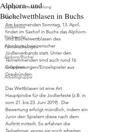
Alphorn- und
Delegiertenversammlung
Büchelwettblasen in Buchs
Kurse
Am kommenden Sonntag, 13. April, 
Jodelchöre
findet im Saxhof in Buchs das Alphorn- 
Nachwuchs
und Büchelwettblasen des 
Nordostschweizerischer 
Fahnenschwingen
Jodlerverbands statt. Unter den 
Alphorn/Büchel
Teilnehmenden sind auch rund 16 
Jodlerfeste
Gruppierungen/Einzelspieler aus 
Graubünden. 
Arbeitsgruppe
Das Wettblasen ist eine Art 
Hauptprobe für die Jodlerfeste (z.B. in 
vom 21. bis 23. Juni 2019) . Die 
Bewertung erfolgt mündlich, indem ein 
Juror den Spielern diese nach dem 
Auftritt mitteilt. So erfahren die 
Teilnehmer, woran sie noch arbeiten 